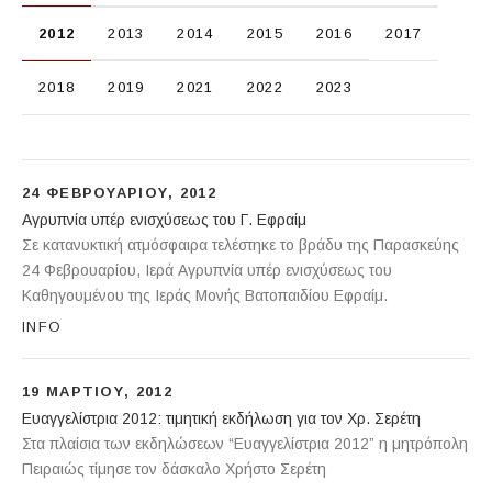
2012
2013
2014
2015
2016
2017
2018
2019
2021
2022
2023
24 ΦΕΒΡΟΥΑΡΊΟΥ, 2012
Αγρυπνία υπέρ ενισχύσεως του Γ. Εφραίμ
Αγίου Δημητρίου του Ομωνύμου Δήμου
Σε κατανυκτική ατμόσφαιρα τελέστηκε το βράδυ της Παρασκεύης
24 Φεβρουαρίου, Ιερά Αγρυπνία υπέρ ενισχύσεως του
Καθηγουμένου της Ιεράς Μονής Βατοπαιδίου Εφραίμ.
INFO
19 ΜΑΡΤΊΟΥ, 2012
Ευαγγελίστρια 2012: τιμητική εκδήλωση για τον Χρ. Σερέτη
Μητροπολη Πειραιως
Στα πλαίσια των εκδηλώσεων “Ευαγγελίστρια 2012” η μητρόπολη
Πειραιώς τίμησε τον δάσκαλο Χρήστο Σερέτη