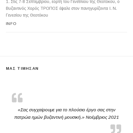
Ν. Γενεσίου της Θεοτόκου (Παντοβασίλισσα) Ραφήνας
1. Στις 7-8 Σεπτεμβρίου, εορτή του Γενεθλίου της Θεοτόκου, ο
Βυζαντινός Χορός ΤΡΟΠΟΣ έψαλε στον πανηγυρίζοντα Ι. Ν.
Γενεσίου της Θεοτόκου
INFO
ΜΑΣ ΤΙΜΗΣΑΝ
«Σας συγχαίρουμε για το πλούσιο έργο σας στην
πατρώα ημών βυζαντινή μουσική.» Νοέμβριος 2021