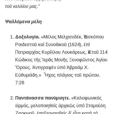
τοῦ κελλίου μας.
”
Ψαλλόμενα μέλη
Δοξολογία.
«Μέλος Μελχισεδέκ, Ἐπισκόπου
Ραιδεστοῦ καί Συνοδικοῦ (1624), ἐπί
Πατριαρχίας Κυρίλλου Λουκάρεως. Ἐκ τοῦ 114
Κώδικος τῆς Ἱερᾶς Μονῆς Ξενοφῶντος Ἁγίου
Ὄρους. Ἀντιγραφέν ὑπό Ἀβραάμ Χ.
Εὐθυμιάδη.» Ἦχος πλάγιος τοῦ πρώτου.
7:28
Παντάνασσα πανύμνητε.
«Καλοφωνικός
εἱρμός, μελοποιηθείς ἀρχικῶς ὑπό Σταμούλη
Ζαρκινοῦ, ἐπεξεργασθείς δ’ εἶτα κατά τό