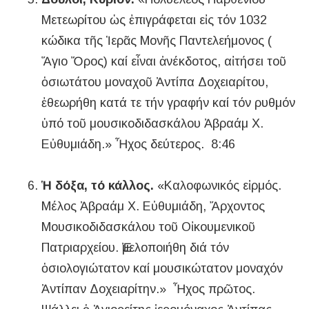
Μετεωρίτου ὡς ἐπιγράφεται εἰς τόν 1032
κώδικα τῆς Ἱερᾶς Μονῆς Παντελεήμονος (
Ἅγιο Ὄρος) καί εἶναι ἀνέκδοτος, αἰτήσει τοῦ
ὁσιωτάτου μοναχοῦ Ἀντίπα Δοχειαρίτου,
ἐθεωρήθη κατά τε τήν γραφήν καί τόν ρυθμόν
ὑπό τοῦ μουσικοδιδασκάλου Ἀβραάμ Χ.
Εὐθυμιάδη.» Ἦχος δεύτερος. 8:46
Ἡ δόξα, τό κάλλος.
«Καλοφωνικός εἱρμός.
Μέλος Ἀβραάμ Χ. Εὐθυμιάδη, Ἄρχοντος
Μουσικοδιδασκάλου τοῦ Οἰκουμενικοῦ
Πατριαρχείου. Ἐμελοποιήθη διά τόν
ὁσιολογιώτατον καί μουσικώτατον μοναχόν
Ἀντίπαν Δοχειαρίτην.» Ἦχος πρῶτος.