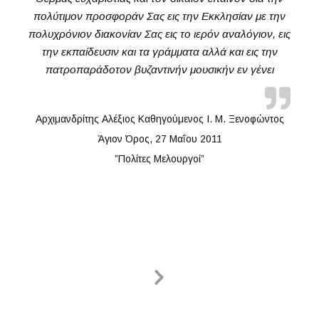
πολύτιμον προσφοράν Σας εις την Εκκλησίαν με την
πολυχρόνιον διακονίαν Σας εις το ιερόν αναλόγιον, εις
την εκπαίδευσιν και τα γράμματα αλλά και εις την
πατροπαράδοτον βυζαντινήν μουσικήν εν γένει
Αρχιμανδρίτης Αλέξιος Καθηγούμενος Ι. Μ. Ξενοφώντος
Άγιον Όρος, 27 Μαΐου 2011
”Πολίτες Μελουργοί”
Next Slide