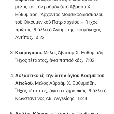
μέλος καί τόν ρυθμόν ὑπό Ἀβραάμ Χ.
Εὐθυμιάδη, Ἄρχοντος Μουσικοδιδασκάλου
τοῦ Οἰκουμενικοῦ Πατριαρχείου.» Ἦχος
πρῶτος. Ψάλλει ὁ Ἁγιορείτης ἱερομόναχος
Ἀντίπας. 8:22
Κεκραγάριο.
Μέλος Ἀβραάμ Χ. Εὐθυμιάδη.
Ἦχος τέταρτος, ἅγια παπαδικός. 7:02
Δοξαστικό εἰς τήν λιτήν ἁγίου Κοσμᾶ τοῦ
Αἰτωλοῦ.
Μέλος Ἀβραάμ Χ. Εὐθυμιάδη.
Ἦχος τέταρτος, ἅγια στιχηραρικός. Ψάλλει ὁ
Κωνσταντῖνος Ἀθ. Ἀγγελίδης. 8:44
Δοῦλοι, Κύριον.
«Πολυέλεος Παρθενίου