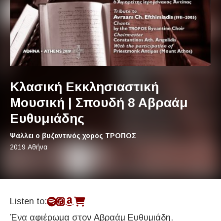
Κλασική Εκκλησιαστική
Μουσική | Σπουδή 8 Αβραάμ
Ευθυμιάδης
Artist:
Ψάλλει ο βυζαντινός χορός ΤΡΟΠΟΣ
Record Details
Released:
2019 Αθήνα
Κλασική Εκκλησιαστική Μουσική 
Listen to:
Ένα αφιέρωμα στον Αβραάμ Ευθυμιάδη.