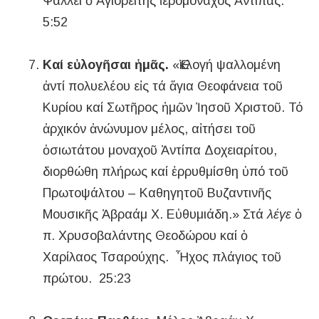
Ψάλλει ὁ Ἁγιορείτης ἱερομόναχος Ἀντίπας.
5:52
Καί εὐλογῆσαι ἡμᾶς.
«Ἐκλογή ψαλλομένη
ἀντί πολυελέου εἰς τά ἅγια Θεοφάνεια τοῦ
Κυρίου καί Σωτῆρος ἡμῶν Ἰησοῦ Χριστοῦ. Τό
ἀρχικόν ἀνώνυμον μέλος, αἰτήσει τοῦ
ὁσιωτάτου μοναχοῦ Ἀντίπα Δοχειαρίτου,
διορθώθη πλήρως καί ἐρρυθμίσθη ὑπό τοῦ
Πρωτοψάλτου – Καθηγητοῦ Βυζαντινῆς
Μουσικῆς Ἀβραάμ Χ. Εὐθυμιάδη.» Στά
λέγε
ὁ
π. Χρυσοβαλάντης Θεοδώρου καί ὁ
Χαρίλαος Τσαρούχης. Ἦχος πλάγιος τοῦ
πρώτου. 25:23