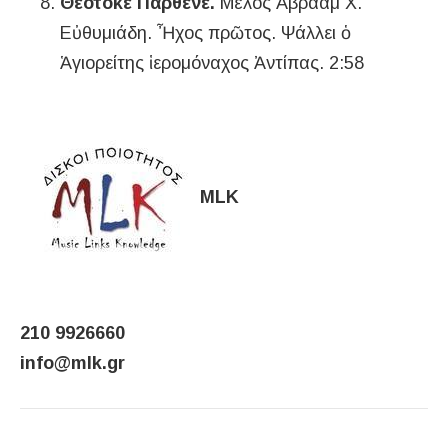
Θεοτόκε Παρθένε.
Μέλος Ἀβραάμ Χ.
Εὐθυμιάδη. Ἦχος πρῶτος. Ψάλλει ὁ
Ἁγιορείτης ἱερομόναχος Ἀντίπας. 2:58
MLK
210 9926660
info@mlk.gr
Πλοήγηση άρθρων