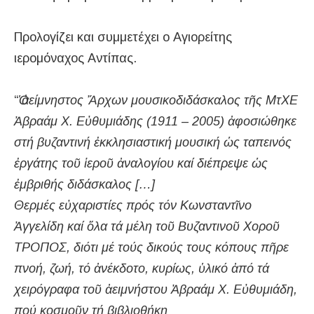
Προλογίζει και συμμετέχει ο Αγιορείτης
ιερομόναχος Αντίπας.
“
Ὁ ἀείμνηστος Ἄρχων μουσικοδιδάσκαλος τῆς ΜτΧΕ
Ἀβραάμ Χ.
Εὐθυμιάδης (1911 – 2005) ἀφοσιώθηκε
στή βυζαντινή ἐκκλησιαστική
μουσική ὡς ταπεινός
ἐργάτης τοῦ ἱεροῦ ἀναλογίου καί διέπρεψε ὡς
ἐμβριθής διδάσκαλος […]
Θερμές εὐχαριστίες πρός τόν Κωνσταντῖνο
Ἀγγελίδη καί ὅλα τά
μέλη τοῦ Βυζαντινοῦ Χοροῦ
ΤΡΟΠΟΣ, διότι μέ τούς δικούς τους κό­
πους πῆρε
πνοή, ζωή, τό ἀνέκδοτο, κυρίως, ὑλικό ἀπό τά
χειρόγραφα
τοῦ ἀειμνήστου Ἀβραάμ Χ. Εὐθυμιάδη,
πού κοσμοῦν τή βιβλιοθήκη