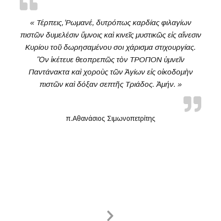
« Τέρπεις, ̔Ρωμανέ, ἡδυτρόπως καρδίας φιλαγίων
πιστῶν ἡδυμελέσιν ὕμνοις καὶ κινεῖς μυστικῶς εἰς αἴνεσιν
Κυρίου τοῦ δωρησαμένου σοι χάρισμα στιχουργίας.
Ὃν ἱκέτευε θεοπρεπῶς τὸν ΤΡΟΠΟΝ ὑμνεῖν
Παντάνακτα καὶ χοροὺς τῶν Ἁγίων εἰς οἰκοδομὴν
πιστῶν καὶ δόξαν σεπτῆς Τριάδος. Ἀμήν. »
π.Αθανάσιος Σιμωνοπετρίτης