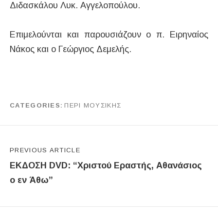
Διδασκάλου Λυκ. Αγγελοπούλου.
Επιμελούνται και παρουσιάζουν ο π. Ειρηναίος
Νάκος και ο Γεώργιος Δεμελής.
CATEGORIES
ΠΕΡΙ ΜΟΥΣΙΚΗΣ
by
tropos
Πλοήγηση άρθρων
PREVIOUS ARTICLE
ΕΚΔΟΣΗ DVD: “Χριστού Εραστής, Αθανάσιος
ο εν Άθω”