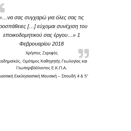
«…να σας συγχαρώ για όλες σας τις
…Ειλικρινά
ροσπάθειες […] εύχομαι συνέχιση του
εποικοδομητικού σας έργου…» 1
Αρχιμανδρίτ
Φεβρουαρίου 2018
Χρήστος Ζερεφός
καδημαϊκός, Ομότιμος Καθηγητής Γεωλογίας και
Γεωπεριβάλλοντος Ε.Κ.Π.Α.
λασσική Εκκλησιαστική Μουσική – Σπουδή 4 & 5”