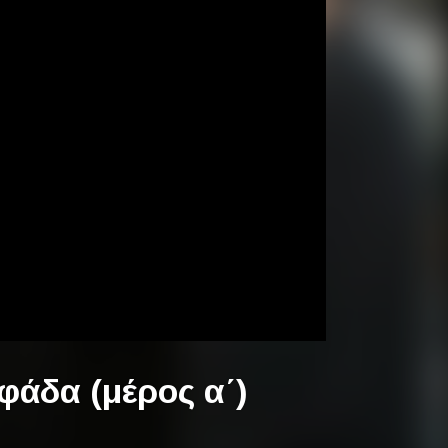
φάδα (μέρος α΄)