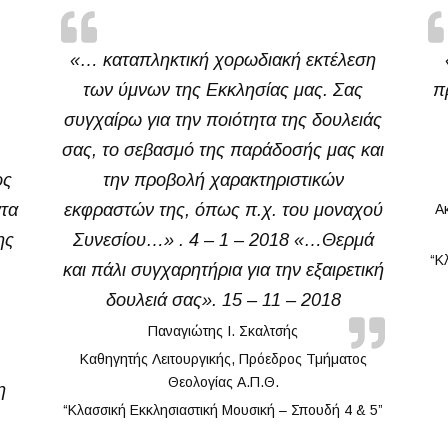
«… καταπληκτική χορωδιακή εκτέλεση
των ύμνων της Εκκλησίας μας. Σας
π
συγχαίρω για την ποιότητα της δουλειάς
σας, το σεβασμό της παράδοσής μας και
ος
την προβολή χαρακτηριστικών
ατα
εκφραστών της, όπως π.χ. του μοναχού
Α
ης
Συνεσίου…» . 4 – 1 – 2018 «…Θερμά
“Κ
και πάλι συγχαρητήρια για την εξαιρετική
δουλειά σας». 15 – 11 – 2018
Παναγιώτης Ι. Σκαλτσής
Καθηγητής Λειτουργικής, Πρόεδρος Τμήματος
Θεολογίας Α.Π.Θ.
η
“Κλασσική Εκκλησιαστική Μουσική – Σπουδή 4 & 5”