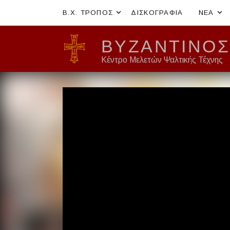
Expand submenu
E
Β.Χ. ΤΡΟΠΟΣ
ΔΙΣΚΟΓΡΑΦΊΑ
ΝΈΑ
ΒΥΖΑΝΤΙΝΌΣ
Κέντρο Μελετών Ψαλτικής Τέχνης